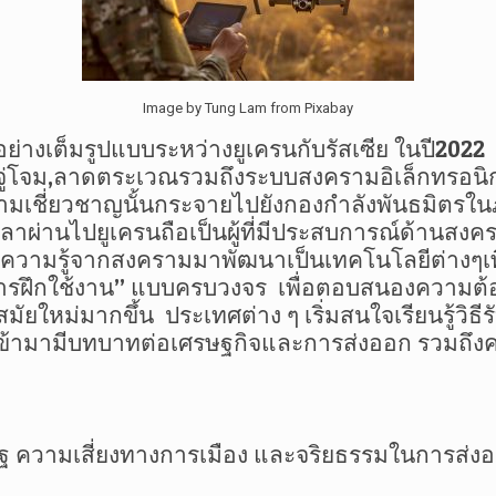
Image by Tung Lam from Pixabay
งเต็มรูปแบบระหว่างยูเครนกับรัสเซีย ในปี
2022
ู่โจม
,
ลาดตระเวณรวมถึงระบบสงครามอิเล็กทรอนิกส์ ซ
ชี่ยวชาญนั้นกระจายไปยังกองกำลังพันธมิตรในภูม
วลาผ่านไปยูเครนถือเป็นผู้ที่มีประสบการณ์ด้านสง
ามรู้จากสงครามมาพัฒนาเป็นเทคโนโลยีต่างๆเพื่อส่
ารฝึกใช้งาน
”
แบบครบวงจร
เพื่อตอบสนองความต้
มัยใหม่มากขึ้น
ประเทศต่าง ๆ เริ่มสนใจเรียนรู้วิธ
เข้ามามีบทบาทต่อเศรษฐกิจและการส่งออก รวมถึง
ยรัฐ ความเสี่ยงทางการเมือง และจริยธรรมในการส