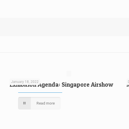
January 18, 2022
Exhibition Agenda: Singapore Airshow
Read more