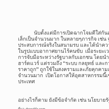
นับตั้งแต่มีการเปิดฉากโจมตีใส่กันอย่า
เล็กเป็นจำนวนมาก ในหลายๆภารกิจ เช่น จ
ประสบการณ์จริงในสนามรบ และได้นำความเ
ในรูปแบบอากาศยานไร้คนขับ
เมื่อระยะเ
การจับมือระหว่างรัฐบาลกับเอกชน โดยนำคว
ฮาร์ดแวร์ แต่รวมถึง
“
ระบบ กลยุทธ์ และก
ราคาถูก” ถูกใช้ในสงครามและภัยคุกคามส
จำนวนมาก
เปิดโอกาสให้อุตสาหกรรมนี้
ประเทศ
อย่างไรก็ตาม ยังมีข้อจำกัด เช่น นโยบา
ที่มา: dronelife.com